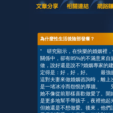
為什麼性生活後陰部發癢？
" 研究顯示，在快樂的婚姻裡，
關係中，卻有85%的不滿意來
做，說好還是說不?婚姻專家的
定得是：好，好，好。 最強
這對夫妻來做婚姻咨詢時，離上
是一堵冰冷而怨恨的厚牆。 兒
她不像從前那樣喜歡做愛了。開
是更多地幫手帶孩子，夜裡他起
但她還是不想做愛。後來，他們