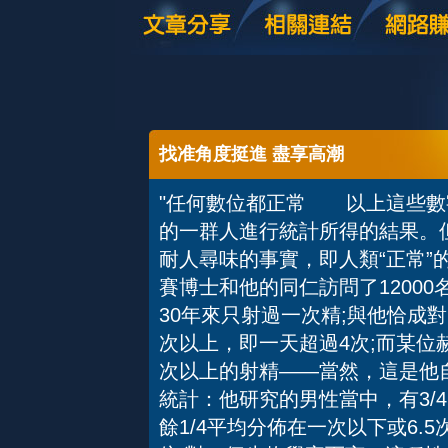
找准角度挺進 盡享高潮
"任何數位都正常 以上這些數
的一群人進行統計所得的結果。
耐人尋味的事實，即人類“正常
賽博士和他的同仁訪問了1200
30年來只射過一次精;與他恰成
次以上，即一天超過4次;而某位
次以上的射精——當然，這是他
統計：他研究的男性當中，有3/4
餘1/4平均分佈在一次以下或6.