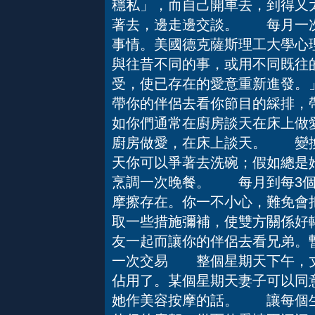
穩私」，而自己開車去，到得又
著去，邊走邊交談。 每月一
事情。美國德克薩斯理工大學心
與往昔不同的事，或用不同既往
受，使已存在的愛意重新進發。
帶你的伴侶去看你節目的綵排，
如你們通常在廚房談天在床上做
廚房做愛，在床上談天。 變換
天你可以爭著去洗碗；假如總是她
烹調一次晚餐。 每月到每3
摩擦存在。你一不小心，難免會
取一些措施彌補，使雙方關係
友一起而讓你的伴侶去看兄弟。
一次交易 整個星期天下午，丈
佔用了。某個星期天妻子可以同
她作美容按摩的話。 讓每個生