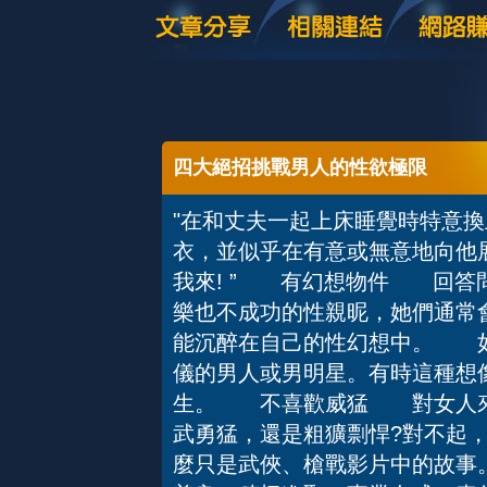
四大絕招挑戰男人的性欲極限
"在和丈夫一起上床睡覺時特意
衣，並似乎在有意或無意地向他展
我來! ” 有幻想物件 回答
樂也不成功的性親昵，她們通常
能沉醉在自己的性幻想中。 如
儀的男人或男明星。有時這種想
生。 不喜歡威猛 對女人來
武勇猛，還是粗獷剽悍?對不起
麼只是武俠、槍戰影片中的故事