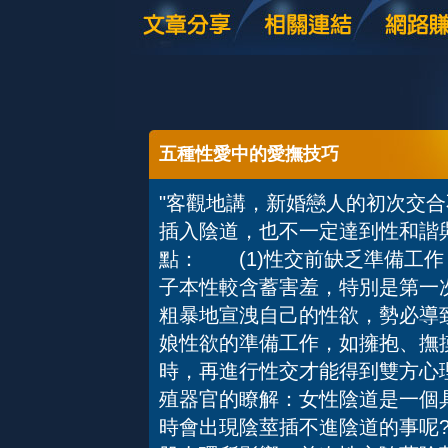
五種性愛中的愛撫技巧
"客觀地講，新婚戀人的初次交
插入陰道，也不一定達到性和諧
點： (1)性交前缺乏準備工
子本性較含蓄害羞，特別是第一
粗暴地宣洩自己的性欲，勢必導
娘性欲的準備工作，如擁抱、撫
時，再進行性交才能得到雙方心
殖器官的瞭解：女性陰道是一個
時會出現陰莖插不進陰道的事呢