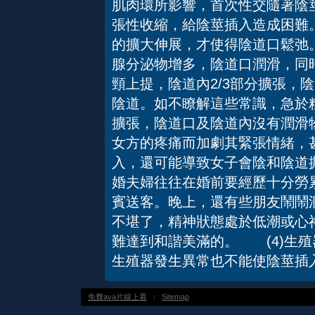
肌肉環所影響，首次性交隨著陰
張性收縮，給陰莖插入造成困難
的擴大伸展，才使得陰道口鬆弛
腺分泌物增多，陰道口潤滑，同
頸上提，陰道內2/3部分擴張，
陰道。如不瞭解這些常識，急於
擴張，陰道口及陰道內沒有潤滑
女方的疼痛而加劇其緊張情緒，
入，還可能導致女子會陰和陰道
婚夫婦往往在婚前要經歷十分勞
賓送客。晚上，還有些朋友鬧鬧
不堪了，精神狀態處於低潮或心
難達到和諧美滿的。 (4)生
生殖器發生異常也不能使陰莖插
免費ava片線上看
：
Sitemap