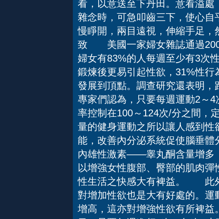
看，以意送至下丹田。意看溢處
雜念時，可急叩齒三下，使心自
慢睜開，兩目遠視，伸縮手足，
致 美國一家婦女雜誌通過20
婦女有83%的人每週至少有3次
鍛煉後更易引起性欲，31%性行
發展到頂點。調查研究還表明，
專家們認為，只要每週運動2～4
率控制在100～124次/分之
量的健身運動之所以讓人感到性
能，改善內分泌系統促使腦垂體
內雄性激素——睾丸酮含量增多
以增強女性腹部、臀部的肌肉彈
性生活之快感大有裨益。 此外
對增加性欲也是大有好處的。運
增高，這亦對增強性欲有所裨益