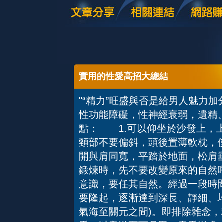
實用的性愛高招大總結
"“精力”旺盛與否是給男人魅力
性功能障礙，性神經衰弱，遺
點： 1.可以仰坐於沙發上，
頸部不要偏斜，頭後置薄軟枕，使
開與肩同寬，平踏於地面，松肩
鍛煉時，先不要改變原來的自然
意識，要任其自然。經過一段時
要隆起，逐漸達到深長、靜細、
氣海至關元之間)。即排除雜念