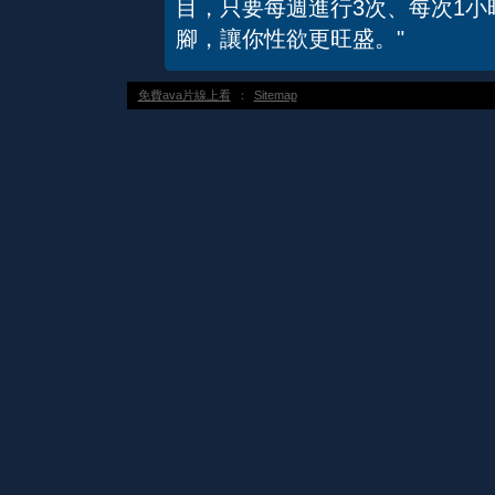
目，只要每週進行3次、每次1
腳，讓你性欲更旺盛。"
免費ava片線上看
：
Sitemap